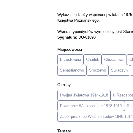
Wykaz młodzieży wspieranej w latach 1875
Księstwa Poznańskiego.
Wśród stypendystów wymieniony jest Stani
Sygnatura:
DO-01098
Miejscowości
Brzóstownia
Charłub
Chrząstowo
C
Sebastianowo
Sroczewo
Świączyń
Okresy
I wojna światowa 1914-1918
II Rzeczpo
Powstanie Wielkopolskie 1918-1919
Rze
Zabór pruski po Wiośnie Ludów 1848-1914
Tematy