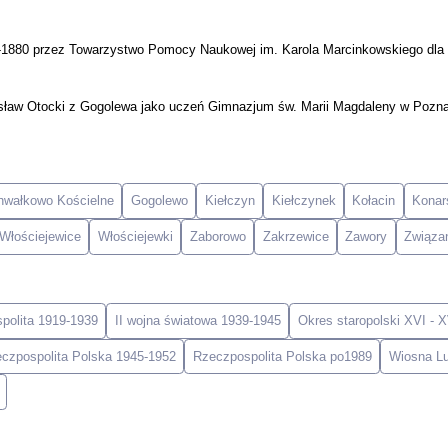
-1880 przez Towarzystwo Pomocy Naukowej im. Karola Marcinkowskiego dla 
sław Otocki z Gogolewa jako uczeń Gimnazjum św. Marii Magdaleny w Poznan
hwałkowo Kościelne
Gogolewo
Kiełczyn
Kiełczynek
Kołacin
Konar
Włościejewice
Włościejewki
Zaborowo
Zakrzewice
Zawory
Związa
spolita 1919-1939
II wojna światowa 1939-1945
Okres staropolski XVI - X
czpospolita Polska 1945-1952
Rzeczpospolita Polska po1989
Wiosna L