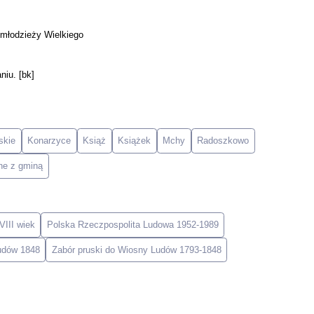
młodzieży Wielkiego
iu. [bk]
skie
Konarzyce
Książ
Książek
Mchy
Radoszkowo
ne z gminą
VIII wiek
Polska Rzeczpospolita Ludowa 1952-1989
udów 1848
Zabór pruski do Wiosny Ludów 1793-1848