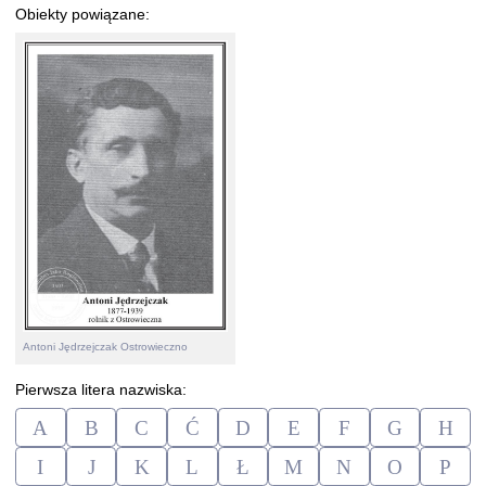
Obiekty powiązane:
Antoni Jędrzejczak Ostrowieczno
Pierwsza litera nazwiska:
A
B
C
Ć
D
E
F
G
H
I
J
K
L
Ł
M
N
O
P